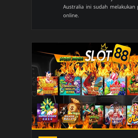
Australia ini sudah melakukan
online.