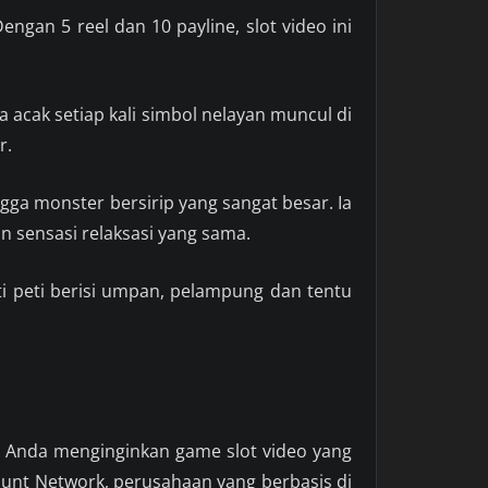
ngan 5 reel dan 10 payline, slot video ini
 acak setiap kali simbol nelayan muncul di
r.
gga monster bersirip yang sangat besar. Ia
sensasi relaksasi yang sama.
ti peti berisi umpan, pelampung dan tentu
a Anda menginginkan game slot video yang
ount Network, perusahaan yang berbasis di