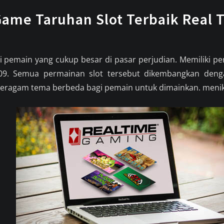
Game Taruhan Slot Terbaik Real
 pemain yang cukup besar di pasar perjudian. Memiliki p
009. Semua permainan slot tersebut dikembangkan denga
eragam tema berbeda bagi pemain untuk dimainkan. menik