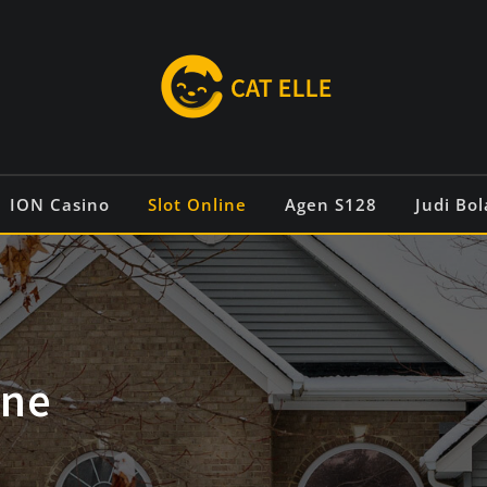
ION Casino
Slot Online
Agen S128
Judi Bol
ine