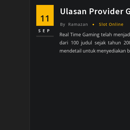
Ulasan Provider 
11
By
Ramazan
Slot Online
SEP
Real Time Gaming telah menjadi
dari 100 judul sejak tahun 2
mendetail untuk menyediakan b