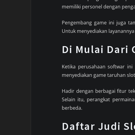
memiliki personel dengan pengala
Pengembang game ini juga tam
Untuk menyediakan layanannya k
Di Mulai Dari 
Ketika perusahaan softwar ini 
menyediakan game taruhan slot
Hadir dengan berbagai fitur te
Selain itu, perangkat permain
berbeda.
Daftar Judi S