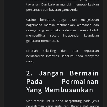
tawarkan. Dan bahkan mungkin mempublikasikan
persentase pembayaran game Anda.
Casino bereputasi juga akan menjelaskan
bagaimana mereka memberikan keamanan dan
orang-orang yang bekerja dengan mereka. Untuk
memverifikasi secara independen keandalan
generator nomor acak.
Lihatlah sekeliling dan buat keputusan
berdasarkan informasi sebelum Anda menyetor
uang.
2. Jangan Bermain
Pada Permainan
Yang Membosankan
Slot terbaik untuk anda bergantung pada jenis
pengalaman yang anda cari. Karena slot online