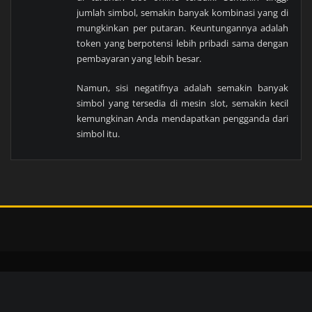
jumlah simbol, semakin banyak kombinasi yang di
mungkinkan per putaran. Keuntungannya adalah
token yang berpotensi lebih pribadi sama dengan
pembayaran yang lebih besar.
Namun, sisi negatifnya adalah semakin banyak
simbol yang tersedia di mesin slot, semakin kecil
kemungkinan Anda mendapatkan pengganda dari
simbol itu.
Copyright © 2023 | Powered by
WordPress
|
NewsMedia theme by
cat-
elle.com