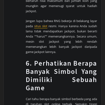
bertaruh nilai maksimum dan jumlah koin yang
mungkin agar memenugi syarat untuk hadiah
jackpot.
Jangan lupa bahwa RNG bekerja di belakang layar
pada
situs slot
resmi
. Hanya karena Anda sudah
lama tidak mendapatkan jackpot, bukan berarti
Anda “”harus”” memenangkannya. Secara umum,
mesin slot jackpot yang lebih rendah
memenangkan lebih banyak jackpot daripada
game jackpot lainnya.
6. Perhatikan Berapa
Banyak Simbol Yang
Dimiliki Sebuah
Game
Cari tahu berapa banyak simbol berbeda yang ada
di taruhan slot online terbaik. Semakin tinggi