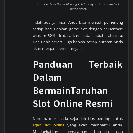
6 Tips Terbaik Untuk Menang Lebih Banyak di Taruhan Slot
Online Resmi
Tidak ada jaminan Anda bisa menjadi pemenang
setiap hari. Bahkan game slot dengan persentase
winrate 98% di dasarkan pada hadiah rata-rata.
Dan tidak berarti juga bahwa setiap putaran Anda
akan menjadi pemenangan.
Panduan Terbaik
Dalam
BermainTaruhan
Slot Online Resmi
Namun, masih ada sejumlah tips penting untuk
agen slot online
yang akan membantu Anda.
Meningkatkan pengalaman bermain dan